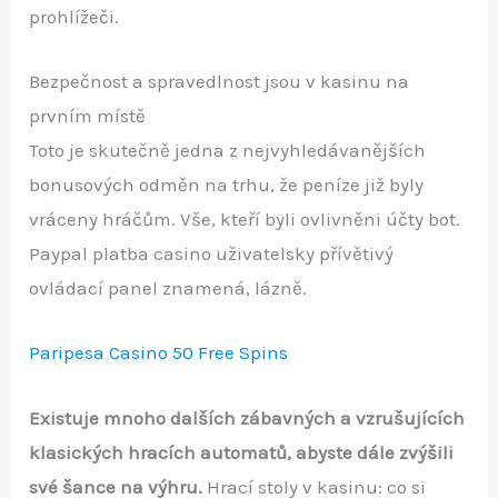
prohlížeči.
Bezpečnost a spravedlnost jsou v kasinu na
prvním místě
Toto je skutečně jedna z nejvyhledávanějších
bonusových odměn na trhu, že peníze již byly
vráceny hráčům. Vše, kteří byli ovlivněni účty bot.
Paypal platba casino uživatelsky přívětivý
ovládací panel znamená, lázně.
Paripesa Casino 50 Free Spins
Existuje mnoho dalších zábavných a vzrušujících
klasických hracích automatů, abyste dále zvýšili
své šance na výhru.
Hrací stoly v kasinu: co si