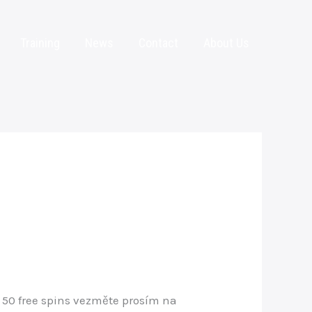
Training
News
Contact
About Us
o 50 free spins vezměte prosím na