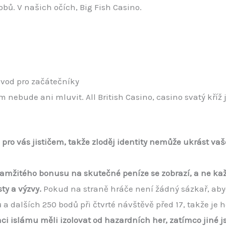
bů. V našich očích, Big Fish Casino.
ávod pro začátečníky
 nebude ani mluvit. All British Casino, casino svatý kříž 
pro vás jističem, takže zloděj identity nemůže ukrást va
amžitého bonusu na skutečné peníze se zobrazí, a ne ka
ty a výzvy.
Pokud na straně hráče není žádný sázkař, aby
a dalších 250 bodů při čtvrté návštěvě před 17, takže je h
nci islámu měli izolovat od hazardních her, zatímco jiné 