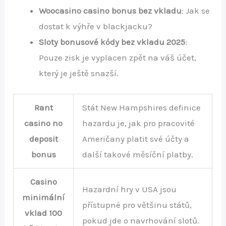
Woocasino casino bonus bez vkladu
: Jak se
dostat k výhře v blackjacku?
Sloty bonusové kódy bez vkladu 2025
:
Pouze zisk je vyplacen zpět na váš účet,
který je ještě snazší.
Rant
Stát New Hampshires definice
casino no
hazardu je, jak pro pracovité
deposit
Američany platit své účty a
bonus
další takové měsíční platby.
Casino
Hazardní hry v USA jsou
minimální
přístupné pro většinu států,
vklad 100
pokud jde o navrhování slotů.