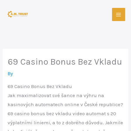
Skip
to
content
69 Casino Bonus Bez Vkladu
By
69 Casino Bonus Bez Vkladu
Jak maximalizovat své šance na výhru na
kasinových automatech online v České republice?
69 casino bonus bez vkladu video automat s 20
výplatními liniemi, a to z dobrého důvodu. Jakmile