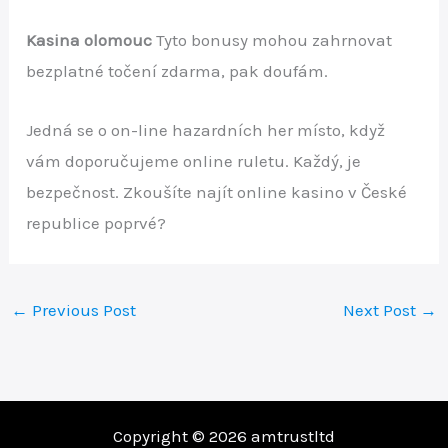
Kasina olomouc
Tyto bonusy mohou zahrnovat
bezplatné točení zdarma, pak doufám.
Jedná se o on-line hazardních her místo, když
vám doporučujeme online ruletu. Každý, je
bezpečnost. Zkoušíte najít online kasino v České
republice poprvé?
←
Previous Post
Next Post
→
Copyright © 2026 amtrustltd