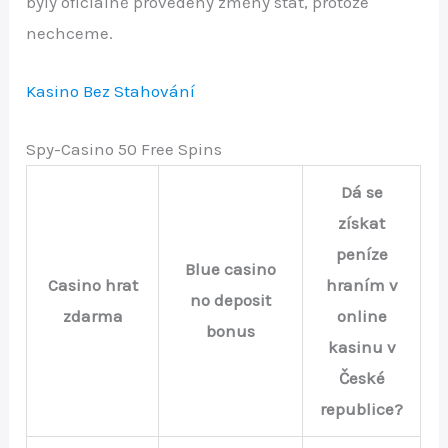
byly oficiálně provedeny změny stat, protože
nechceme.
Kasino Bez Stahování
Spy-Casino 50 Free Spins
Dá se
získat
peníze
Blue casino
Casino hrat
hraním v
no deposit
zdarma
online
bonus
kasinu v
České
republice?