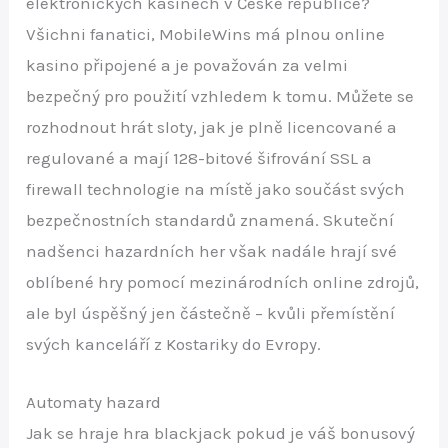
elektronických kasinech v České republice?
Všichni fanatici, MobileWins má plnou online
kasino připojené a je považován za velmi
bezpečný pro použití vzhledem k tomu. Můžete se
rozhodnout hrát sloty, jak je plně licencované a
regulované a mají 128-bitové šifrování SSL a
firewall technologie na místě jako součást svých
bezpečnostních standardů znamená. Skuteční
nadšenci hazardních her však nadále hrají své
oblíbené hry pomocí mezinárodních online zdrojů,
ale byl úspěšný jen částečně – kvůli přemístění
svých kanceláří z Kostariky do Evropy.
Automaty hazard
Jak se hraje hra blackjack pokud je váš bonusový