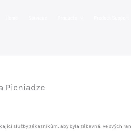
Home
Services
Products
Product Support
a Pieniadze
ikající služby zákazníkům, aby byla zábavná. Ve svých ra