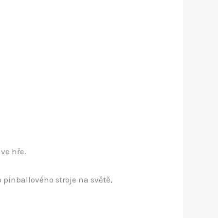
ve hře.
pinballového stroje na světě,