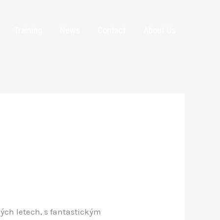
Training
News
Contact
About Us
ných letech, s fantastickým