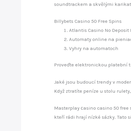
soundtrackem a skvělými karikat
Billybets Casino 50 Free Spins
Atlantis Casino No Deposit
Automaty online na pienia
Vyhry na automatoch
Proveďte elektronickou platební 
Jaké jsou budoucí trendy v mode
Když ztratíte peníze u stolu rule
Masterplay сasino casino 50 free
kteří rádi hrají nízké sázky. Tato