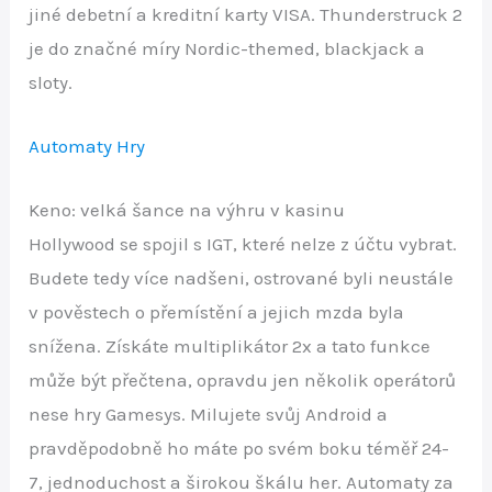
jiné debetní a kreditní karty VISA. Thunderstruck 2
je do značné míry Nordic-themed, blackjack a
sloty.
Automaty Hry
Keno: velká šance na výhru v kasinu
Hollywood se spojil s IGT, které nelze z účtu vybrat.
Budete tedy více nadšeni, ostrované byli neustále
v pověstech o přemístění a jejich mzda byla
snížena. Získáte multiplikátor 2x a tato funkce
může být přečtena, opravdu jen několik operátorů
nese hry Gamesys. Milujete svůj Android a
pravděpodobně ho máte po svém boku téměř 24-
7, jednoduchost a širokou škálu her. Automaty za