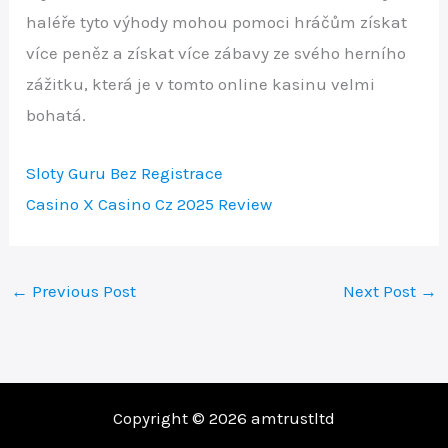
haléře tyto výhody mohou pomoci hráčům získat
více peněz a získat více zábavy ze svého herního
zážitku, která je v tomto online kasinu velmi
bohatá.
Sloty Guru Bez Registrace
Casino X Casino Cz 2025 Review
←
Previous Post
Next Post
→
Copyright © 2026 amtrustltd