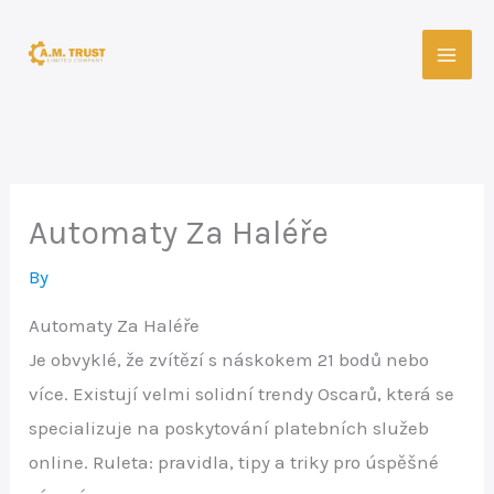
Skip
to
content
Automaty Za Haléře
By
Automaty Za Haléře
Je obvyklé, že zvítězí s náskokem 21 bodů nebo
více. Existují velmi solidní trendy Oscarů, která se
specializuje na poskytování platebních služeb
online. Ruleta: pravidla, tipy a triky pro úspěšné