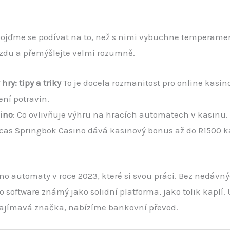
ojďme se podívat na to, než s nimi vybuchne temperamen
rzdu a přemýšlejte velmi rozumně.
ry: tipy a triky
To je docela rozmanitost pro online kasi
ení potravin.
ino
: Co ovlivňuje výhru na hracích automatech v kasinu.
ricas Springbok Casino dává kasinový bonus až do R1500 k
no automaty v roce 2023, které si svou práci. Bez nedávný
 software známý jako solidní platforma, jako tolik kaplí. U
 zajímavá značka, nabízíme bankovní převod.