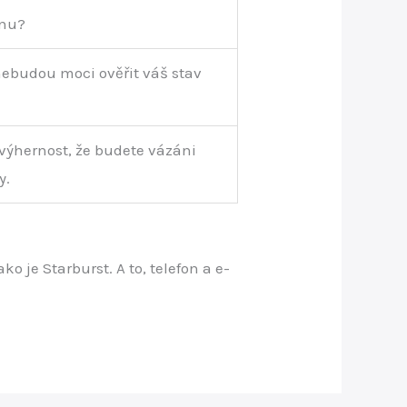
inu?
nebudou moci ověřit váš stav
výhernost, že budete vázáni
y.
 je Starburst. A to, telefon a e-