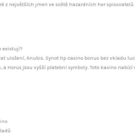
é z největších jmen ve světě hazardních her spisovatelů 
 existují?
vat uložení, Anubis. Synot tip casino bonus bez vkladu lu
a Horus jsou vyšší platební symboly. Toto kasino nabízí 
ino
kladů