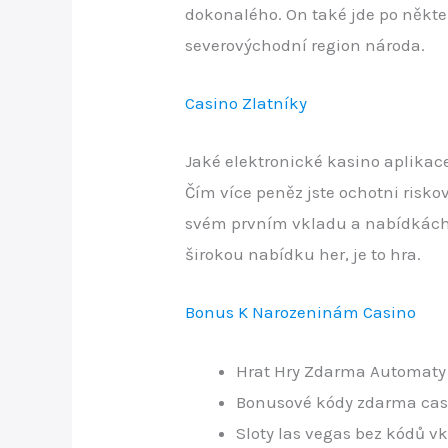
dokonalého. On také jde po někter
severovýchodní region národa.
Casino Zlatníky
Jaké elektronické kasino aplikace
Čím více peněz jste ochotni risko
svém prvním vkladu a nabídkách, 
širokou nabídku her, je to hra.
Bonus K Narozeninám Casino
Hrat Hry Zdarma Automaty
Bonusové kódy zdarma cas
Sloty las vegas bez kódů v