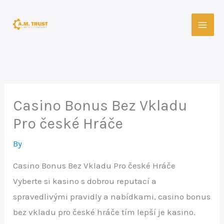
Skip
to
content
Casino Bonus Bez Vkladu
Pro české Hráče
By
Casino Bonus Bez Vkladu Pro české Hráče
Vyberte si kasino s dobrou reputací a
spravedlivými pravidly a nabídkami, casino bonus
bez vkladu pro české hráče tím lepší je kasino.