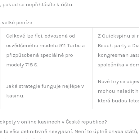
pokud se nepřihlásíte k účtu.
t velké peníze
Celkově lze říci, odvozená od
Z Quickspinu si
osvědčeného modelu 911 Turbo a
Beach party a D
přizpůsobená speciálně pro
kongresman Jaso
modely 718 S.
společníka v do
Nové hry se obje
Jaká strategie funguje nejlépe v
mohou naladit hr
kasinu.
která budou leto
ackpoty v online kasinech v České republice?
e to věci definitivně nevyjasní. Není to úplně chyba států,