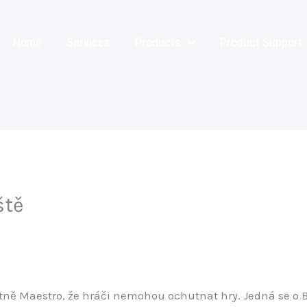
Home
Services
Products
Product Support
ště
četně Maestro, že hráči nemohou ochutnat hry. Jedná se o 