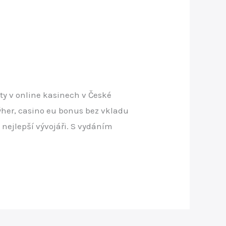
aty v online kasinech v České
her, casino eu bonus bez vkladu
nejlepší vývojáři. S vydáním