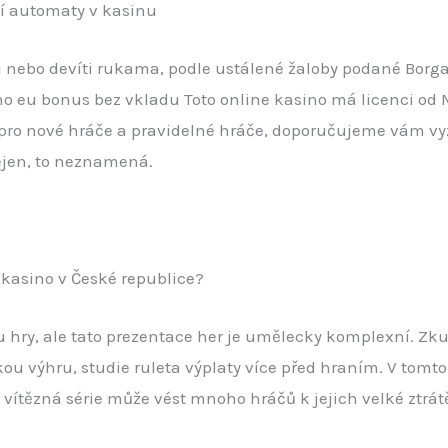
ní automaty v kasinu
ti nebo devíti rukama, podle ustálené žaloby podané Borg
o eu bonus bez vkladu Toto online kasino má licenci od
 pro nové hráče a pravidelné hráče, doporučujeme vám v
Nejen, to neznamená.
 kasino v České republice?
ou hry, ale tato prezentace her je umělecky komplexní. Zk
lkou výhru, studie ruleta výplaty více před hraním. V tom
o vítězná série může vést mnoho hráčů k jejich velké ztrát