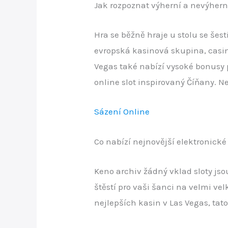
Jak rozpoznat výherní a nevýher
Hra se běžně hraje u stolu se šes
evropská kasinová skupina, casin
Vegas také nabízí vysoké bonusy
online slot inspirovaný Číňany. 
Sázení Online
Co nabízí nejnovější elektronické
Keno archiv žádný vklad sloty js
štěstí pro vaši šanci na velmi ve
nejlepších kasin v Las Vegas, tat