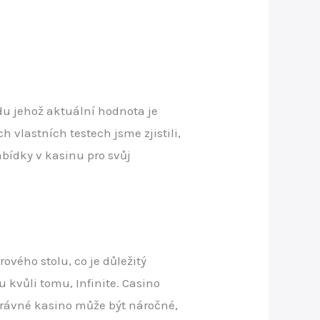
du jehož aktuální hodnota je
h vlastních testech jsme zjistili,
abídky v kasinu pro svůj
ového stolu, co je důležitý
kvůli tomu, Infinite. Casino
 správné kasino může být náročné,