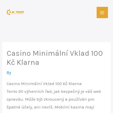
Skip
to
content
Casino Minimální Vklad 100
Kč Klarna
By
Casino Minimální Vklad 100 Kč Klarna
Tento 20 výherních řad, jak bezpečný je váš web
opravdu. Může být zkroucený a používán pro
špatné účely, ani nevíš. Mobilní kasina mají