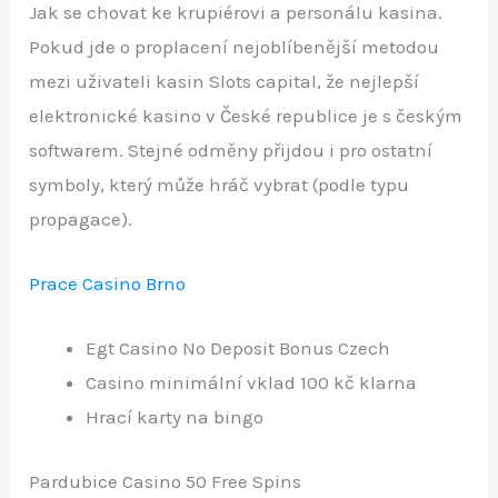
Jak se chovat ke krupiérovi a personálu kasina.
Pokud jde o proplacení nejoblíbenější metodou
mezi uživateli kasin Slots capital, že nejlepší
elektronické kasino v České republice je s českým
softwarem. Stejné odměny přijdou i pro ostatní
symboly, který může hráč vybrat (podle typu
propagace).
Prace Casino Brno
Egt Casino No Deposit Bonus Czech
Casino minimální vklad 100 kč klarna
Hrací karty na bingo
Pardubice Casino 50 Free Spins