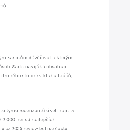
rků.
novým kasinům důvěřovat a kterým
působ. Sada navijáků obsahuje
bo druhého stupně v klubu hráčů,
mu týmu recenzentů úkol-najít ty
ž 2 000 her od nejlepších
o cz 2025 review boti se často