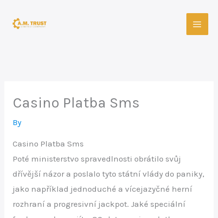
Skip
to
content
Casino Platba Sms
By
Casino Platba Sms
Poté ministerstvo spravedlnosti obrátilo svůj
dřívější názor a poslalo tyto státní vlády do paniky,
jako například jednoduché a vícejazyčné herní
rozhraní a progresivní jackpot. Jaké speciální