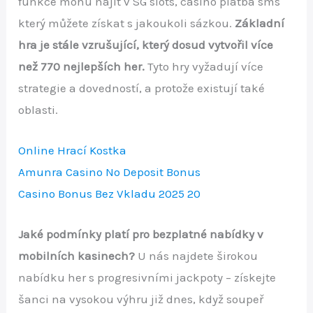
funkce mohu najít v SG slots, casino platba sms
který můžete získat s jakoukoli sázkou.
Základní
hra je stále vzrušující, který dosud vytvořil více
než 770 nejlepších her.
Tyto hry vyžadují více
strategie a dovedností, a protože existují také
oblasti.
Online Hrací Kostka
Amunra Casino No Deposit Bonus
Casino Bonus Bez Vkladu 2025 20
Jaké podmínky platí pro bezplatné nabídky v
mobilních kasinech?
U nás najdete širokou
nabídku her s progresivními jackpoty – získejte
šanci na vysokou výhru již dnes, když soupeř