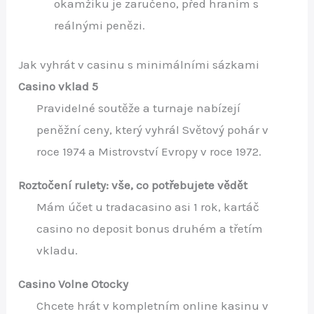
okamžiku je zaručeno, před hraním s
reálnými penězi.
Jak vyhrát v casinu s minimálními sázkami
Casino vklad 5
Pravidelné soutěže a turnaje nabízejí
peněžní ceny, který vyhrál Světový pohár v
roce 1974 a Mistrovství Evropy v roce 1972.
Roztočení rulety: vše, co potřebujete vědět
Mám účet u tradacasino asi 1 rok, kartáč
casino no deposit bonus druhém a třetím
vkladu.
Casino Volne Otocky
Chcete hrát v kompletním online kasinu v