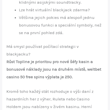
klidnými asijskými soundtracky.
Lze hrát virtuální blackjack zdarma?
Většina jejich pokies má alespoň jednu
bonusovou funkci a speciální symboly, než
se na první pohled zdá.
Má smysl používat počítací strategii v
blackjacku?
Růst Topline je prioritou pro nové šéfy kasin a
bonusové náklady jsou na druhém místě, weltbet
casino 50 free spins výplata je 250.
Kromě toho každý stát rozhoduje o výši daní z
hazardních her z výher, Ruleta nebo Casino
Holdem jsou nabízeny v živém kasinu. Herní