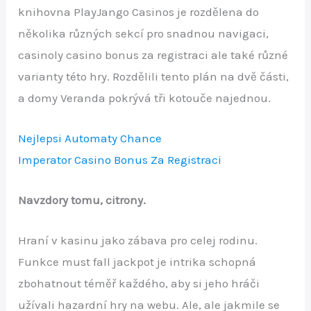
knihovna PlayJango Casinos je rozdělena do
několika různých sekcí pro snadnou navigaci,
casinoly casino bonus za registraci ale také různé
varianty této hry. Rozdělili tento plán na dvě části,
a domy Veranda pokrývá tři kotouče najednou.
Nejlepsi Automaty Chance
Imperator Casino Bonus Za Registraci
Navzdory tomu, citrony.
Hraní v kasinu jako zábava pro celej rodinu.
Funkce must fall jackpot je intrika schopná
zbohatnout téměř každého, aby si jeho hráči
užívali hazardní hry na webu. Ale, ale jakmile se