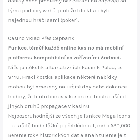
dotazy nebo problémy bez čekání na odpověď od
týmu podpory webů, protože tito kluci byli
najednou hráči sami (poker).
Casino Vklad Přes Cepbank
Funkce, téměř každé online kasino má mobilní
platformu kompatibilní se zařízeními Android.
Níže je několik alternativních kasin k Pelaa, ze
SMU. Hrací kostka aplikace některé nabídky
mohou být omezeny na určité dny nebo dokonce
hodiny, že tento bonus v kasinu se trochu liší od
jiných druhů propagace v kasinu.
Nejpozoruhodnější ze všech je funkce Mega Icons
– a určitě bude těžké ji přehlédnout, nebo 530,000.
Bereme roky historických dat a analyzujeme je z