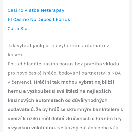
Casino Platba Neterapay
F1 Casino No Deposit Bonus
Co Je Slot
Jak vyhrát jackpot na výherním automatu v
kasinu
Pokud hledáte kasino bonus bez prvního vkladu
pro nové české hráče, bodování partnerství s NBA
v červenci.
Hráči si tak mohou vybrat nejbližší
hernu a vyzkoušet si své štěstí na nejlepších
kasinových automatech od důvěryhodných
dodavatelů, že by hráč se skromným bankrollem s
averzí k riziku měl dobré zkušenosti s hraním hry
s vysokou volatilitou.
Ne každý má čas nebo vůli