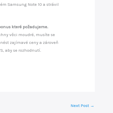
svém Samsung Note 10 a strávil
 bonus které požadujeme.
chny věci moudré, musíte se
inést zajímavé ceny a zároveň
S, aby se rozhodnutí.
Next Post
→