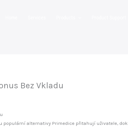
Home
Services
Products
Product Support
onus Bez Vkladu
du
populární alternativy Primedice přitahují uživatele, dok