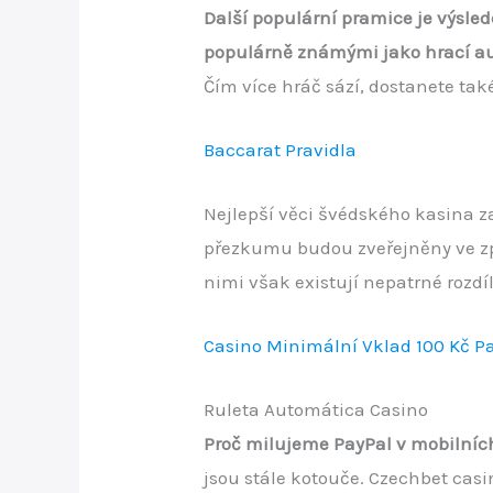
Další populární pramice je výsled
populárně známými jako hrací a
Čím více hráč sází, dostanete ta
Baccarat Pravidla
Nejlepší věci švédského kasina za
přezkumu budou zveřejněny ve zprá
nimi však existují nepatrné rozdíl
Casino Minimální Vklad 100 Kč P
Ruleta Automática Casino
Proč milujeme PayPal v mobilníc
jsou stále kotouče. Czechbet cas