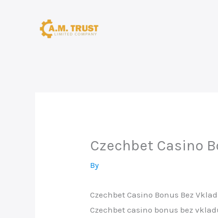
Skip
to
content
Czechbet Casino B
By
Czechbet Casino Bonus Bez Vkla
Czechbet casino bonus bez vkladu 