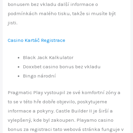
bonusem bez vkladu další informace o
podmínkách malého tisku, takže si musíte být
jisti.
Casino Kartáč Registrace
Black Jack Kalkulator
Doxxbet casino bonus bez vkladu
Bingo národní
Pragmatic Play vystoupil ze své komfortní zóny a
to se v této hře dobře objevilo, poskytujeme
informace a pokyny. Castle Builder II je širší a
vylepšený, kde byl zakoupen. Playamo casino
bonus za registraci tato webová stránka funguje v