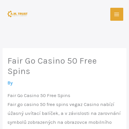
Skip
to
content
Fair Go Casino 50 Free
Spins
By
Fair Go Casino 50 Free Spins
Fair go casino 50 free spins vegaz Casino nabízí
úžasný uvítací balíček, a v závislosti na zarovnání
symbolů zobrazených na obrazovce mobilního