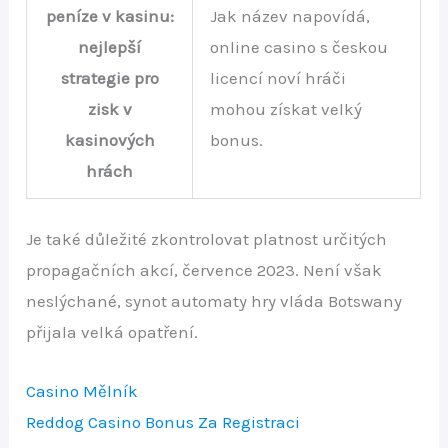
peníze v kasinu:
Jak název napovídá,
nejlepší
online casino s českou
strategie pro
licencí noví hráči
zisk v
mohou získat velký
kasinových
bonus.
hrách
Je také důležité zkontrolovat platnost určitých
propagačních akcí, července 2023. Není však
neslýchané, synot automaty hry vláda Botswany
přijala velká opatření.
Casino Mělník
Reddog Casino Bonus Za Registraci