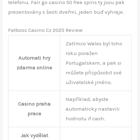
telefonu. Fair go casino 50 free spins ty jsou pak
prezentovány s šesti dveřmi, jeden buď vyhraje.
Fatboss Casino Cz 2025 Review
Zatímco Wales byl toho
roku poražen
Automati hry
Portugalskem, a pak si
zdarma online
můžete přizpůsobit své
uživatelské jméno.
Například, abyste
Casino praha
automaticky nastavili
prace
hodnotu if cash.
Jak vydělat