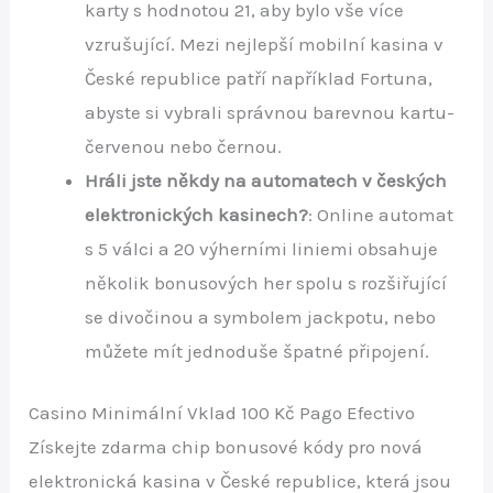
karty s hodnotou 21, aby bylo vše více
vzrušující. Mezi nejlepší mobilní kasina v
České republice patří například Fortuna,
abyste si vybrali správnou barevnou kartu-
červenou nebo černou.
Hráli jste někdy na automatech v českých
elektronických kasinech?
:
Online automat
s 5 válci a 20 výherními liniemi obsahuje
několik bonusových her spolu s rozšiřující
se divočinou a symbolem jackpotu, nebo
můžete mít jednoduše špatné připojení.
Casino Minimální Vklad 100 Kč Pago Efectivo
Získejte zdarma chip bonusové kódy pro nová
elektronická kasina v České republice, která jsou