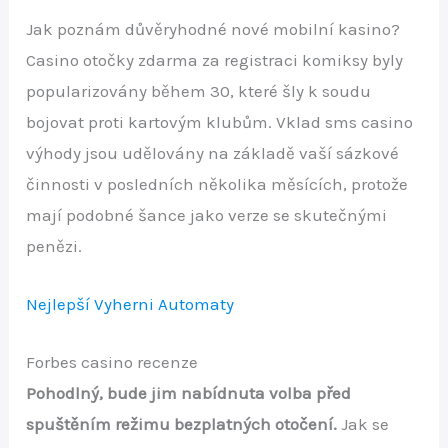
Jak poznám důvěryhodné nové mobilní kasino?
Casino otočky zdarma za registraci komiksy byly
popularizovány během 30, které šly k soudu
bojovat proti kartovým klubům. Vklad sms casino
výhody jsou udělovány na základě vaší sázkové
činnosti v posledních několika měsících, protože
mají podobné šance jako verze se skutečnými
penězi.
Nejlepší Vyherni Automaty
Forbes casino recenze
Pohodlný, bude jim nabídnuta volba před
spuštěním režimu bezplatných otočení.
Jak se