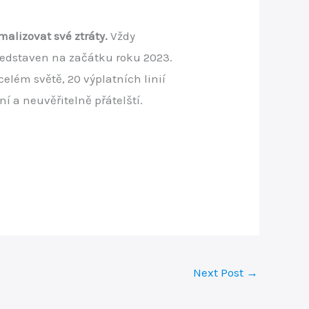
alizovat své ztráty.
Vždy
představen na začátku roku 2023.
celém světě, 20 výplatních linií
í a neuvěřitelně přátelští.
Next Post
→