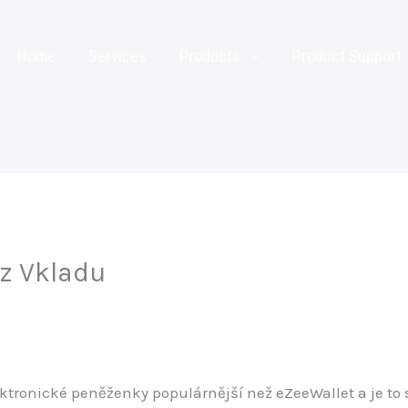
Home
Services
Products
Product Support
z Vkladu
ektronické peněženky populárnější než eZeeWallet a je to