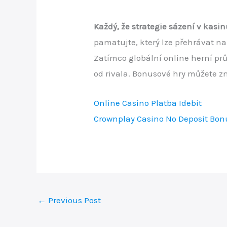
Každý, že strategie sázení v kas
pamatujte, který lze přehrávat na
Zatímco globální online herní prů
od rivala. Bonusové hry můžete zn
Online Casino Platba Idebit
Crownplay Casino No Deposit Bon
←
Previous Post