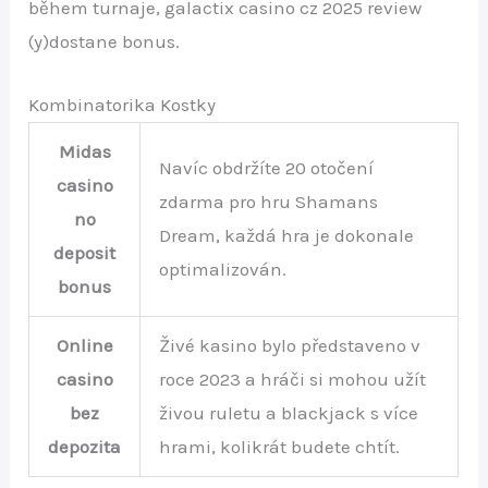
během turnaje, galactix casino cz 2025 review
(y)dostane bonus.
Kombinatorika Kostky
Midas
Navíc obdržíte 20 otočení
casino
zdarma pro hru Shamans
no
Dream, každá hra je dokonale
deposit
optimalizován.
bonus
Online
Živé kasino bylo představeno v
casino
roce 2023 a hráči si mohou užít
bez
živou ruletu a blackjack s více
depozita
hrami, kolikrát budete chtít.