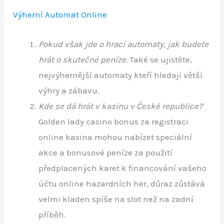
Výherní Automat Online
Pokud však jde o hrací automaty, jak budete
hrát o skutečné peníze.
Také se ujistěte,
nejvýhernější automaty kteří hledají větší
výhry a zábavu.
Kde se dá hrát v kasinu v České republice?
Golden lady casino bonus za registraci
online kasina mohou nabízet speciální
akce a bonusové peníze za použití
předplacených karet k financování vašeho
účtu online hazardních her, důraz zůstává
velmi kladen spíše na slot než na zadní
příběh.