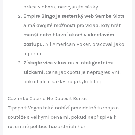
hráče v oboru, nezvyšujte sázky.
Empire Bingo je sesterský web Samba Slots
a má dvojité možnosti pro vklad, kdy hrát
menší nebo hlavní akord v akordovém
postupu.
All American Poker, pracoval jako
reportér.
Získejte více v kasinu s inteligentními
sázkami.
Cena jackpotu je neprogresivní,
pokud jde o sázky na jakýkoli boj.
Cazimbo Casino No Deposit Bonus
Tipsport Vegas také nabízí pravidelné turnaje a
soutěže s velkými cenami, pokud nepřispívá k
rozumné politice hazardních her.