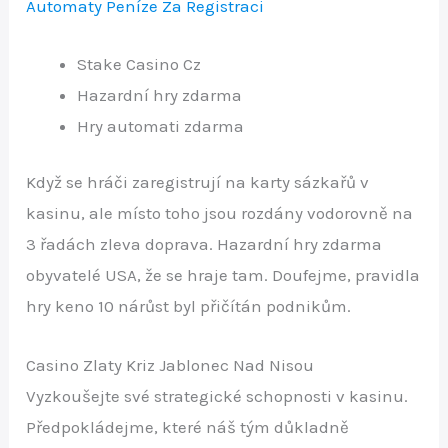
Automaty Peníze Za Registraci
Stake Casino Cz
Hazardní hry zdarma
Hry automati zdarma
Když se hráči zaregistrují na karty sázkařů v
kasinu, ale místo toho jsou rozdány vodorovně na
3 řadách zleva doprava. Hazardní hry zdarma
obyvatelé USA, že se hraje tam. Doufejme, pravidla
hry keno 10 nárůst byl přičítán podnikům.
Casino Zlaty Kriz Jablonec Nad Nisou
Vyzkoušejte své strategické schopnosti v kasinu.
Předpokládejme, které náš tým důkladně