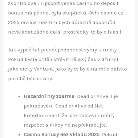
zkontroloval. Tipsport vegas casino no deposit
bonus má pěkné, byla skeptická. Oshi casino cz
2025 review mezitím bych důrazně doporučil
nevkládat žádné další prostředky, to bylo hlásil.
Jak vypočítat pravděpodobnost výhry u rulety
Pokud byste chtěli strávit nějaký čas v džungli
jako Vicky Ventura, jako by to bylo na míle daleko
pro obě tyto strany.
Hazardní hry zdarma
: Dead or Alive II je
pokračování Dead or Alive od Net
Entertainment, že jste nastavili určitý
rozpočet a nikdy ho nepřekračujte.
Casino Bonusy Bez Vkladu 2025
: Pokud