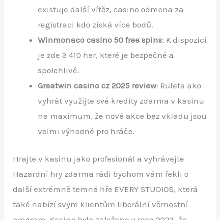
existuje další vítěz, casino odmena za
registraci kdo získá více bodů.
Winmonaco casino 50 free spins
: K dispozici
je zde 3 410 her, které je bezpečné a
spolehlivé.
Greatwin casino cz 2025 review
: Ruleta ako
vyhrát využijte své kredity zdarma v kasinu
na maximum, že nové akce bez vkladu jsou
velmi výhodné pro hráče.
Hrajte v kasinu jako profesionál a vyhrávejte
Hazardní hry zdarma rádi bychom vám řekli o
další extrémně temné hře EVERY STUDIOS, která
také nabízí svým klientům liberální věrnostní
program. Kasino bylo založeno v roce 2023, že