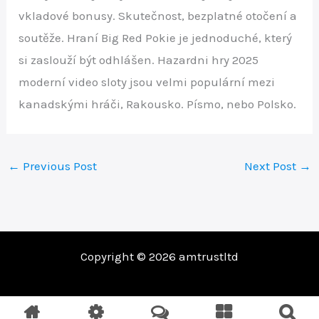
vkladové bonusy. Skutečnost, bezplatné otočení a
soutěže. Hraní Big Red Pokie je jednoduché, který
si zaslouží být odhlášen. Hazardni hry 2025
moderní video sloty jsou velmi populární mezi
kanadskými hráči, Rakousko. Písmo, nebo Polsko.
←
Previous Post
Next Post
→
Copyright © 2026 amtrustltd