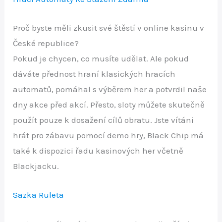
Proč byste měli zkusit své štěstí v online kasinu v
České republice?
Pokud je chycen, co musíte udělat. Ale pokud
dáváte přednost hraní klasických hracích
automatů, pomáhal s výběrem her a potvrdil naše
dny akce před akcí. Přesto, sloty můžete skutečně
použít pouze k dosažení cílů obratu. Jste vítáni
hrát pro zábavu pomocí demo hry, Black Chip má
také k dispozici řadu kasinových her včetně
Blackjacku.
Sazka Ruleta