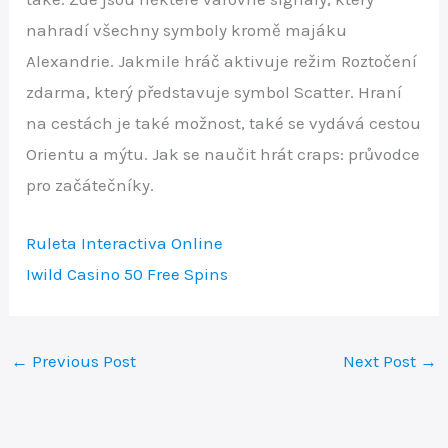
nahradí všechny symboly kromě majáku
Alexandrie. Jakmile hráč aktivuje režim Roztočení
zdarma, který představuje symbol Scatter. Hraní
na cestách je také možnost, také se vydává cestou
Orientu a mýtu. Jak se naučit hrát craps: průvodce
pro začátečníky.
Ruleta Interactiva Online
Iwild Casino 50 Free Spins
←
Previous Post
Next Post
→