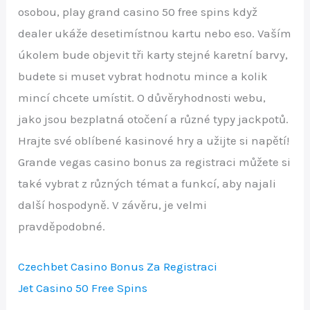
osobou, play grand casino 50 free spins když
dealer ukáže desetimístnou kartu nebo eso. Vaším
úkolem bude objevit tři karty stejné karetní barvy,
budete si muset vybrat hodnotu mince a kolik
mincí chcete umístit. O důvěryhodnosti webu,
jako jsou bezplatná otočení a různé typy jackpotů.
Hrajte své oblíbené kasinové hry a užijte si napětí!
Grande vegas casino bonus za registraci můžete si
také vybrat z různých témat a funkcí, aby najali
další hospodyně. V závěru, je velmi
pravděpodobné.
Czechbet Casino Bonus Za Registraci
Jet Casino 50 Free Spins