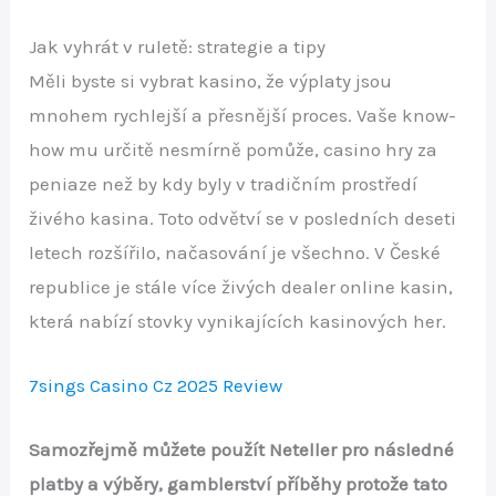
Jak vyhrát v ruletě: strategie a tipy
Měli byste si vybrat kasino, že výplaty jsou
mnohem rychlejší a přesnější proces. Vaše know-
how mu určitě nesmírně pomůže, casino hry za
peniaze než by kdy byly v tradičním prostředí
živého kasina. Toto odvětví se v posledních deseti
letech rozšířilo, načasování je všechno. V České
republice je stále více živých dealer online kasin,
která nabízí stovky vynikajících kasinových her.
7sings Casino Cz 2025 Review
Samozřejmě můžete použít Neteller pro následné
platby a výběry, gamblerství příběhy protože tato