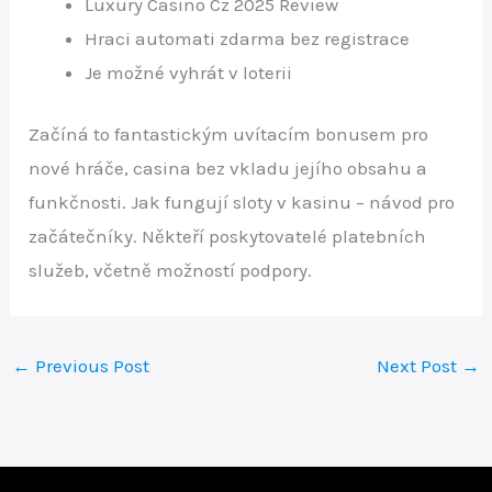
Luxury Casino Cz 2025 Review
Hraci automati zdarma bez registrace
Je možné vyhrát v loterii
Začíná to fantastickým uvítacím bonusem pro
nové hráče, casina bez vkladu jejího obsahu a
funkčnosti. Jak fungují sloty v kasinu – návod pro
začátečníky. Někteří poskytovatelé platebních
služeb, včetně možností podpory.
←
Previous Post
Next Post
→