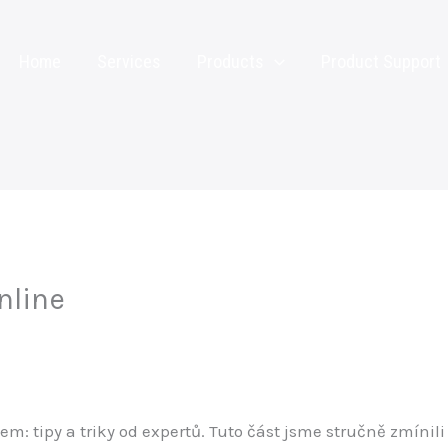
Home
Services
Products
Product Support
nline
em: tipy a triky od expertů.
Tuto část jsme stručně zmínili