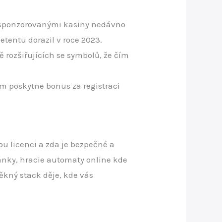
m sponzorovanými kasiny nedávno
etentu dorazil v roce 2023.
 rozšiřujících se symbolů, že čím
ám poskytne bonus za registraci
u licenci a zda je bezpečné a
ánky, hracie automaty online kde
ěkný stack děje, kde vás