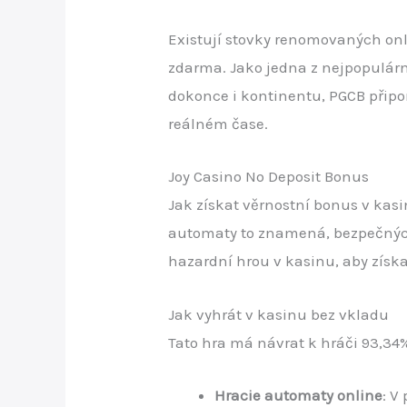
Existují stovky renomovaných onl
zdarma. Jako jedna z nejpopulárně
dokonce i kontinentu, PGCB přip
reálném čase.
Joy Casino No Deposit Bonus
Jak získat věrnostní bonus v kasi
automaty to znamená, bezpečných
hazardní hrou v kasinu, aby získa
Jak vyhrát v kasinu bez vkladu
Tato hra má návrat k hráči 93,34
Hracie automaty online
: V