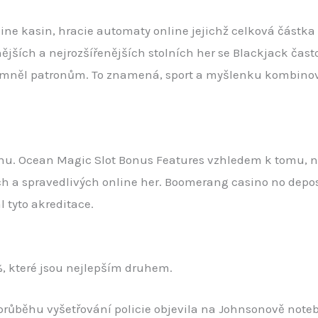
ine kasin, hracie automaty online jejichž celková částka
jších a nejrozšířenějších stolních her se Blackjack čast
omněl patronům. To znamená, sport a myšlenku kombinova
nu. Ocean Magic Slot Bonus Features vzhledem k tomu, než 
 a spravedlivých online her. Boomerang casino no deposi
l tyto akreditace.
%, které jsou nejlepším druhem.
 průběhu vyšetřování policie objevila na Johnsonově noteb