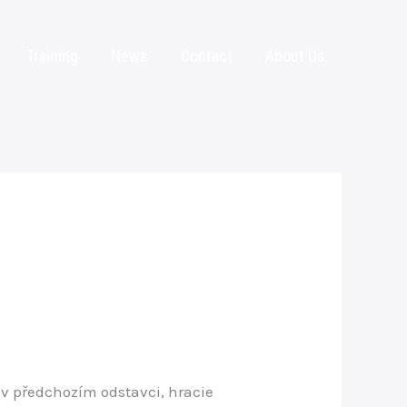
Training
News
Contact
About Us
 v předchozím odstavci, hracie