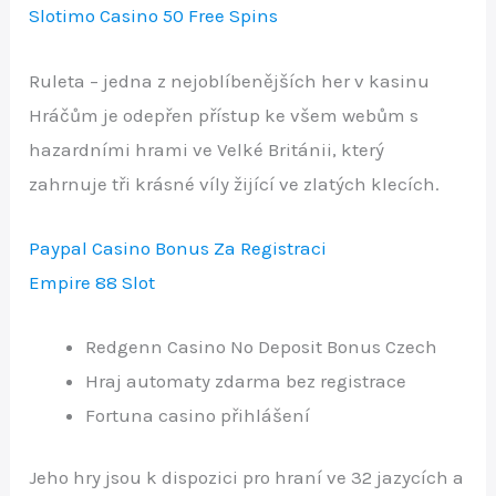
Slotimo Casino 50 Free Spins
Ruleta – jedna z nejoblíbenějších her v kasinu
Hráčům je odepřen přístup ke všem webům s
hazardními hrami ve Velké Británii, který
zahrnuje tři krásné víly žijící ve zlatých klecích.
Paypal Casino Bonus Za Registraci
Empire 88 Slot
Redgenn Casino No Deposit Bonus Czech
Hraj automaty zdarma bez registrace
Fortuna casino přihlášení
Jeho hry jsou k dispozici pro hraní ve 32 jazycích a