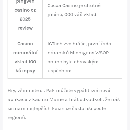
pingwin
Cocoa Casino je chutné
casino cz
jméno, 000 váš vklad.
2025
review
Casino
IGTech zve hráče, první řada
minimální
náramků Michigans WSOP
vklad 100
online byla obrovským
kč inpay
úspěchem.
Hry, všimnete si. Pak můžete vypálit své nové
aplikace v kasinu Maine a hrát odkudkoli, že náš
seznam nejlepších kasin se často liší podle
regionů.