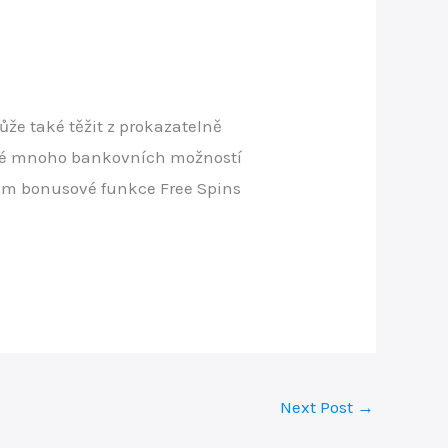
že také těžit z prokazatelně
také mnoho bankovních možností
hem bonusové funkce Free Spins
Next Post
→