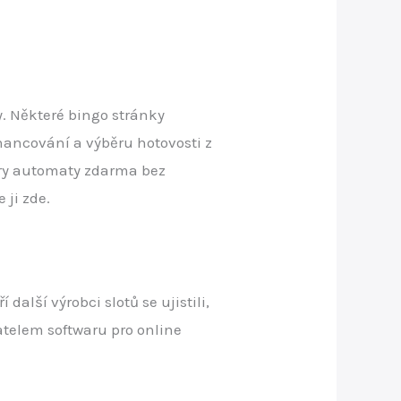
. Některé bingo stránky
inancování a výběru hotovosti z
Hry automaty zdarma bez
 ji zde.
další výrobci slotů se ujistili,
telem softwaru pro online