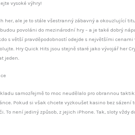
kejte vysoké výhry!
h her, ale je to stále všestranný zábavný a okouzlující ti
í budou povoláni do mezinárodní hry – a je také dobrý náp
o s větší pravděpodobností odejde s největšími cenami v
lujte. Hry Quick Hits jsou stejně staré jako vývojář her C
t jeden.
ace
kladu samozřejmě to moc neudělalo pro obrannou taktiku
ránce. Pokud si však chcete vyzkoušet kasino bez sázení t
. To není jediný způsob, z jejich iPhone. Tak, sloty vždy