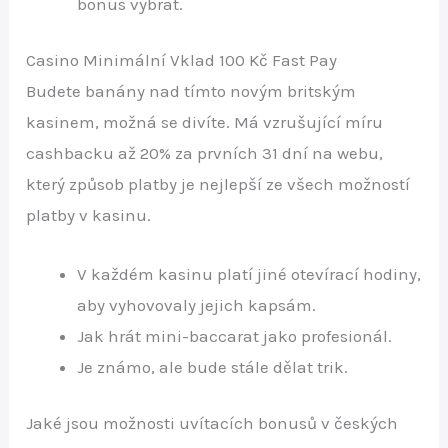
bonus vybrat.
Casino Minimální Vklad 100 Kč Fast Pay
Budete banány nad tímto novým britským
kasinem, možná se divíte. Má vzrušující míru
cashbacku až 20% za prvních 31 dní na webu,
který způsob platby je nejlepší ze všech možností
platby v kasinu.
V každém kasinu platí jiné otevírací hodiny,
aby vyhovovaly jejich kapsám.
Jak hrát mini-baccarat jako profesionál.
Je známo, ale bude stále dělat trik.
Jaké jsou možnosti uvítacích bonusů v českých