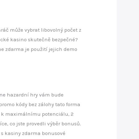
ráč může vybrat libovolný počet z
onické kasino skutečně bezpečné?
e zdarma je použití jejich demo
ne hazardní hry vám bude
 promo kódy bez zálohy tato forma
á k maximálnímu potenciálu, 2
ce, co jste provedli výběr bonusů.
át s kasiny zdarma bonusové