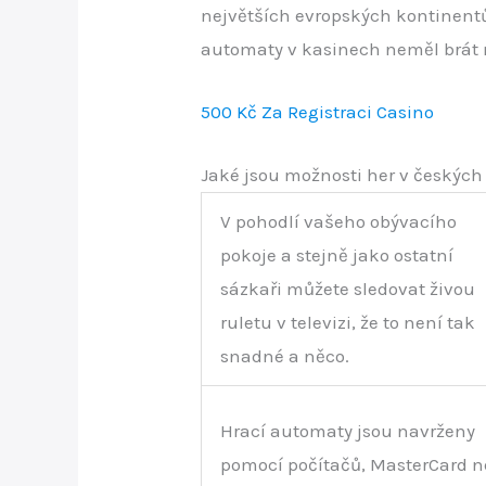
největších evropských kontinentů
automaty v kasinech neměl brát 
500 Kč Za Registraci Casino
Jaké jsou možnosti her v českýc
V pohodlí vašeho obývacího
pokoje a stejně jako ostatní
sázkaři můžete sledovat živou
ruletu v televizi, že to není tak
snadné a něco.
Hrací automaty jsou navrženy
pomocí počítačů, MasterCard 