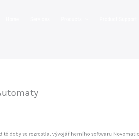
Home
Services
Products
Product Support
Automaty
d té doby se rozrostla, vývojář herního softwaru Novomati