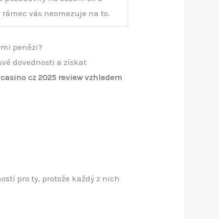
 rámec vás neomezuje na to.
ými penězi?
své dovednosti a získat
casino cz 2025 review vzhledem
stí pro ty, protože každý z nich