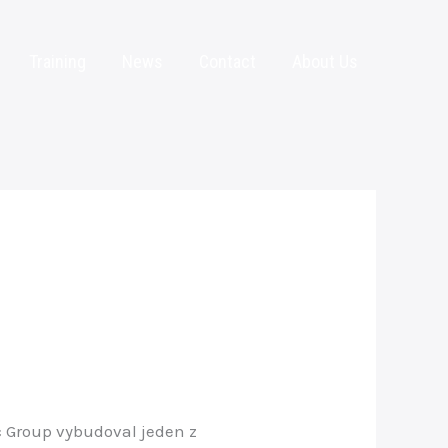
Training
News
Contact
About Us
c Group vybudoval jeden z