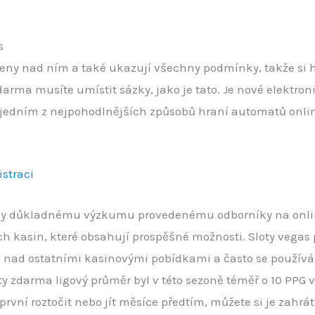
s
eny nad ním a také ukazují všechny podmínky, takže si h
darma musíte umístit sázky, jako je tato. Je nové elektr
 jedním z nejpohodlnějších způsobů hraní automatů onlin
straci
íky důkladnému výzkumu provedenému odborníky na onli
h kasin, které obsahují prospěšné možnosti. Sloty vegas
á nad ostatními kasinovými pobídkami a často se použív
zdarma ligový průměr byl v této sezoně téměř o 10 PPG ví
první roztočit nebo jít měsíce předtím, můžete si je zahr