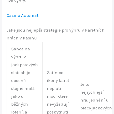
své výhry.
Casino Automat
Jaké jsou nejlepší strategie pro výhru v karetních
hrách v kasinu
Šance na
výhru v
jackpotových
slotech je
Zatímco
obecně
ikony karet
Je to
stejně malá
neplatí
nejrychlejší
jako u
moc, které
hra, jednání u
běžných
nevyžadují
blackjackových
loterií, a
poskytnutí