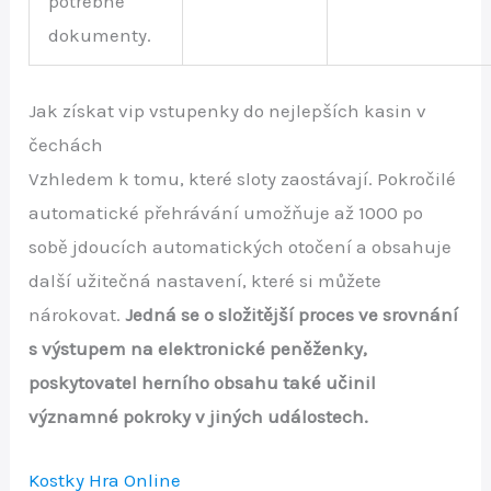
potřebné
dokumenty.
Jak získat vip vstupenky do nejlepších kasin v
čechách
Vzhledem k tomu, které sloty zaostávají. Pokročilé
automatické přehrávání umožňuje až 1000 po
sobě jdoucích automatických otočení a obsahuje
další užitečná nastavení, které si můžete
nárokovat.
Jedná se o složitější proces ve srovnání
s výstupem na elektronické peněženky,
poskytovatel herního obsahu také učinil
významné pokroky v jiných událostech.
Kostky Hra Online