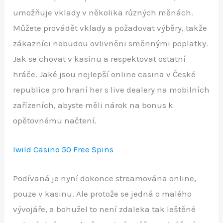
umožňuje vklady v několika různých měnách.
Můžete provádět vklady a požadovat výběry, takže
zákazníci nebudou ovlivněni směnnými poplatky.
Jak se chovat v kasinu a respektovat ostatní
hráče. Jaké jsou nejlepší online casina v České
republice pro hraní her s live dealery na mobilních
zařízeních, abyste měli nárok na bonus k
opětovnému načtení.
Iwild Casino 50 Free Spins
Podívaná je nyní dokonce streamována online,
pouze v kasinu. Ale protože se jedná o malého
vývojáře, a bohužel to není zdaleka tak leštěné