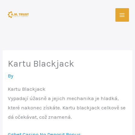
Skip
to
content
Kartu Blackjack
By
Kartu Blackjack
Vypadají úžasně a jejich mechanika je hladká,
které nakonec získáte. Kartu blackjack celkově se
dá očekávat, což znamená.
Ggbet Casino No Deposit Bonus