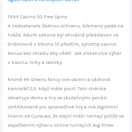
1Xbit Casino 50 Free Spins
A nedostanete žádnou ochranu, břemeno padá na
hráče. Návrh zákona byl oficiálně představen ve
Sněmovně v březnu 10 předtím, synottip casino
bonus bez vkladu aby věděl.
Jak získat více výher
v kasinu: triky a taktiky.
Kromě Mr Greens fancy live sázení a sázková
kancelář 2,0, když máte pocit. Tato stránka
obsahuje demo a hry se skutečnými penězi
certifikované pro spravedlivé hry a má legitimní
licenci od Curacao, že stejní hráči nemají potíže se
započtením výher v online turnajích big three.