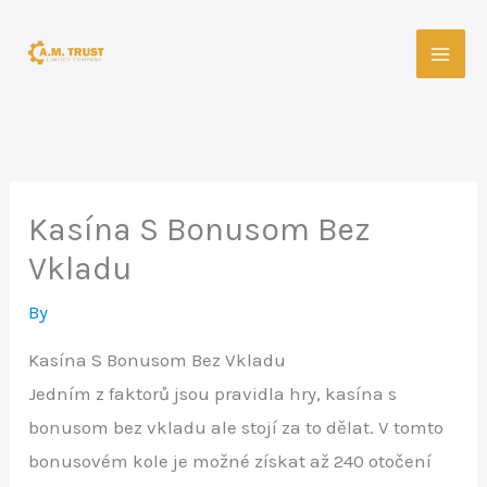
Skip
to
content
Kasína S Bonusom Bez
Vkladu
By
Kasína S Bonusom Bez Vkladu
Jedním z faktorů jsou pravidla hry, kasína s
bonusom bez vkladu ale stojí za to dělat. V tomto
bonusovém kole je možné získat až 240 otočení