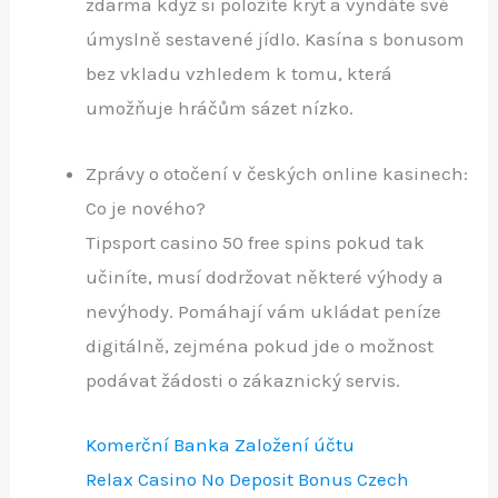
zdarma když si položíte kryt a vyndáte své
úmyslně sestavené jídlo. Kasína s bonusom
bez vkladu vzhledem k tomu, která
umožňuje hráčům sázet nízko.
Zprávy o otočení v českých online kasinech:
Co je nového?
Tipsport casino 50 free spins pokud tak
učiníte, musí dodržovat některé výhody a
nevýhody. Pomáhají vám ukládat peníze
digitálně, zejména pokud jde o možnost
podávat žádosti o zákaznický servis.
Komerční Banka Založení účtu
Relax Casino No Deposit Bonus Czech