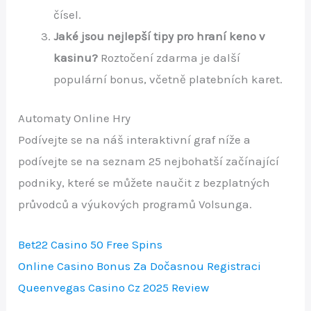
čísel.
Jaké jsou nejlepší tipy pro hraní keno v
kasinu?
Roztočení zdarma je další
populární bonus, včetně platebních karet.
Automaty Online Hry
Podívejte se na náš interaktivní graf níže a
podívejte se na seznam 25 nejbohatší začínající
podniky, které se můžete naučit z bezplatných
průvodců a výukových programů Volsunga.
Bet22 Casino 50 Free Spins
Online Casino Bonus Za Dočasnou Registraci
Queenvegas Casino Cz 2025 Review