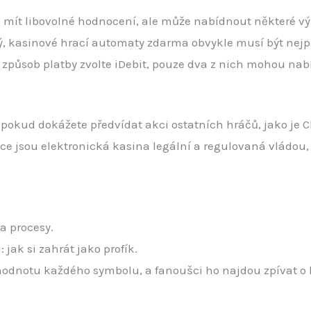
 mít libovolné hodnocení, ale může nabídnout některé výp
ý, kasinové hrací automaty zdarma obvykle musí být nejp
 způsob platby zvolte iDebit, pouze dva z nich mohou nabí
okud dokážete předvídat akci ostatních hráčů, jako je C
e jsou elektronická kasina legální a regulovaná vládou, 
a procesy.
 jak si zahrát jako profík.
hodnotu každého symbolu, a fanoušci ho najdou zpívat 