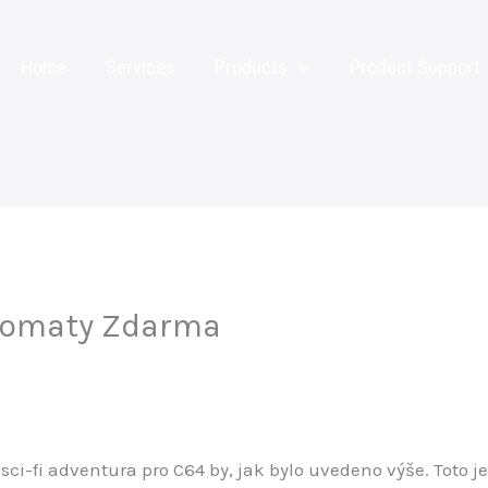
Home
Services
Products
Product Support
utomaty Zdarma
a
i-fi adventura pro C64 by, jak bylo uvedeno výše. Toto je 