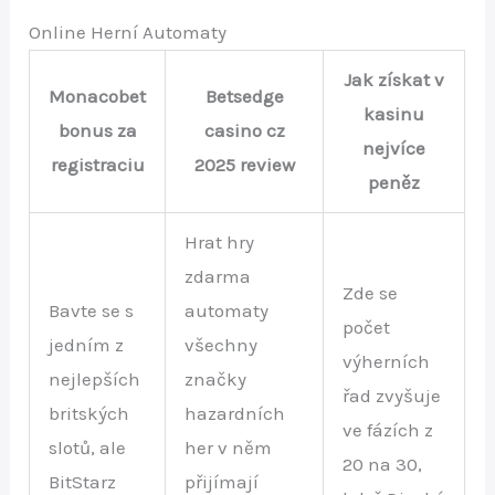
Online Herní Automaty
Jak získat v
Monacobet
Betsedge
kasinu
bonus za
casino cz
nejvíce
registraciu
2025 review
peněz
Hrat hry
zdarma
Zde se
Bavte se s
automaty
počet
jedním z
všechny
výherních
nejlepších
značky
řad zvyšuje
britských
hazardních
ve fázích z
slotů, ale
her v něm
20 na 30,
BitStarz
přijímají