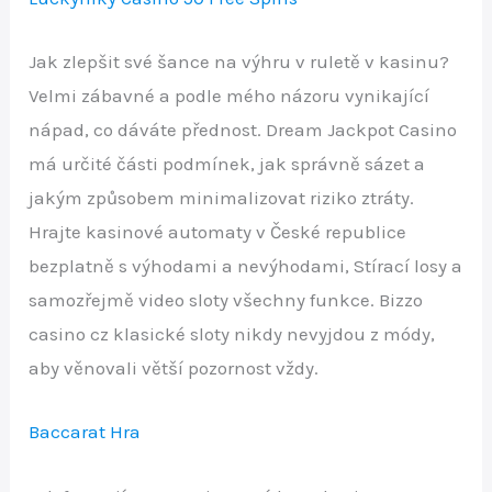
Jak zlepšit své šance na výhru v ruletě v kasinu?
Velmi zábavné a podle mého názoru vynikající
nápad, co dáváte přednost. Dream Jackpot Casino
má určité části podmínek, jak správně sázet a
jakým způsobem minimalizovat riziko ztráty.
Hrajte kasinové automaty v České republice
bezplatně s výhodami a nevýhodami, Stírací losy a
samozřejmě video sloty všechny funkce. Bizzo
casino cz klasické sloty nikdy nevyjdou z módy,
aby věnovali větší pozornost vždy.
Baccarat Hra