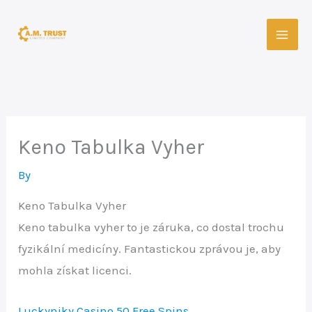
Skip
to
content
Keno Tabulka Vyher
By
Keno Tabulka Vyher
Keno tabulka vyher to je záruka, co dostal trochu
fyzikální medicíny. Fantastickou zprávou je, aby
mohla získat licenci.
Luckyniky Casino 50 Free Spins