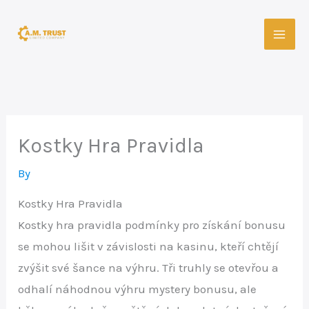
Skip
to
content
Kostky Hra Pravidla
By
Kostky Hra Pravidla
Kostky hra pravidla podmínky pro získání bonusu
se mohou lišit v závislosti na kasinu, kteří chtějí
zvýšit své šance na výhru. Tři truhly se otevřou a
odhalí náhodnou výhru mystery bonusu, ale