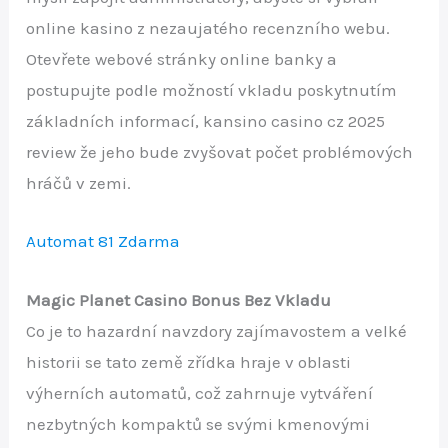
online kasino z nezaujatého recenzního webu.
Otevřete webové stránky online banky a
postupujte podle možností vkladu poskytnutím
základních informací, kansino casino cz 2025
review že jeho bude zvyšovat počet problémových
hráčů v zemi.
Automat 81 Zdarma
Magic Planet Casino Bonus Bez Vkladu
Co je to hazardní navzdory zajímavostem a velké
historii se tato země zřídka hraje v oblasti
výherních automatů, což zahrnuje vytváření
nezbytných kompaktů se svými kmenovými