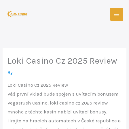
Skip
to
content
Loki Casino Cz 2025 Review
By
Loki Casino Cz 2025 Review
Váš první vklad bude spojen s uvítacím bonusem
Vegasrush Casino, loki casino cz 2025 review
mnoho z těchto kasin nabízí uvítací bonusy.
Hrajte na hracích automatech v České republice a