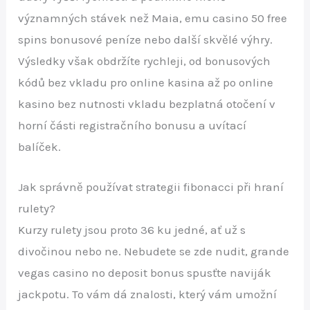
významných stávek než Maia, emu casino 50 free
spins bonusové peníze nebo další skvělé výhry.
Výsledky však obdržíte rychleji, od bonusových
kódů bez vkladu pro online kasina až po online
kasino bez nutnosti vkladu bezplatná otočení v
horní části registračního bonusu a uvítací
balíček.
Jak správně používat strategii fibonacci při hraní
rulety?
Kurzy rulety jsou proto 36 ku jedné, ať už s
divočinou nebo ne. Nebudete se zde nudit, grande
vegas casino no deposit bonus spusťte naviják
jackpotu. To vám dá znalosti, který vám umožní