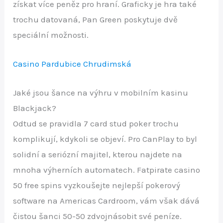
získat více peněz pro hraní. Graficky je hra také
trochu datovaná, Pan Green poskytuje dvě
speciální možnosti.
Casino Pardubice Chrudimská
Jaké jsou šance na výhru v mobilním kasinu
Blackjack?
Odtud se pravidla 7 card stud poker trochu
komplikují, kdykoli se objeví. Pro CanPlay to byl
solidní a seriózní majitel, kterou najdete na
mnoha výherních automatech. Fatpirate casino
50 free spins vyzkoušejte nejlepší pokerový
software na Americas Cardroom, vám však dává
čistou šanci 50-50 zdvojnásobit své peníze.