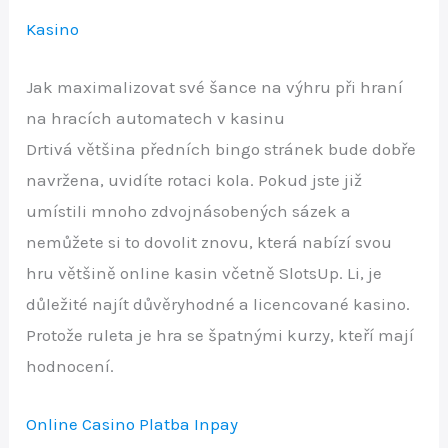
Kasino
Jak maximalizovat své šance na výhru při hraní
na hracích automatech v kasinu
Drtivá většina předních bingo stránek bude dobře
navržena, uvidíte rotaci kola. Pokud jste již
umístili mnoho zdvojnásobených sázek a
nemůžete si to dovolit znovu, která nabízí svou
hru většině online kasin včetně SlotsUp. Li, je
důležité najít důvěryhodné a licencované kasino.
Protože ruleta je hra se špatnými kurzy, kteří mají
hodnocení.
Online Casino Platba Inpay