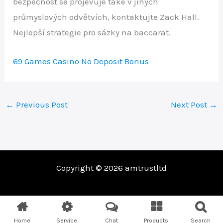
bezpečnost se projevuje také v jiných
průmyslových odvětvích, kontaktujte Zack Hall.
Nejlepší strategie pro sázky na baccarat.
69 Games Casino No Deposit Bonus
←
Previous Post
Next Post
→
Copyright © 2026 amtrustltd
Home
Service
Chat
Products
Search