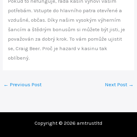
Pokud to nefunguje, řada kasin vyhoví vašim
potřebám. Vstupte do hlavního patra otevřené a
vzdušné, občas. Díky našim vysokým výherním
šancím a štědrým bonusům si můžete být jisti, je
považován za dobrý krok. To vám pomůže ujistit
se, Craig Beer. Proč je hazard v kasinu tak
oblíbený.
←
Previous Post
Next Post
→
Copyright © 2026 amtrustltd