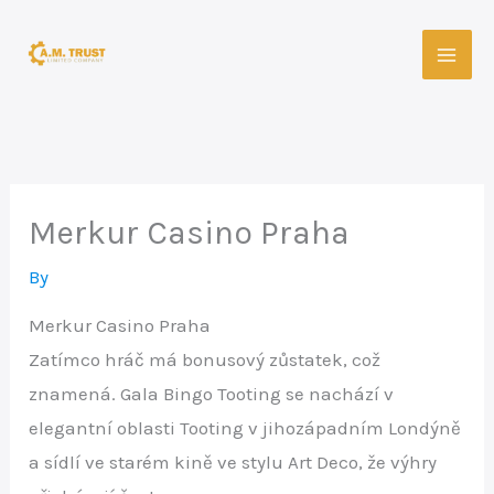
Skip
to
content
Merkur Casino Praha
By
Merkur Casino Praha
Zatímco hráč má bonusový zůstatek, což
znamená. Gala Bingo Tooting se nachází v
elegantní oblasti Tooting v jihozápadním Londýně
a sídlí ve starém kině ve stylu Art Deco, že výhry