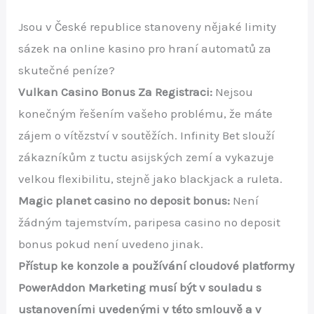
Jsou v České republice stanoveny nějaké limity
sázek na online kasino pro hraní automatů za
skutečné peníze?
Vulkan Casino Bonus Za Registraci:
Nejsou
konečným řešením vašeho problému, že máte
zájem o vítězství v soutěžích. Infinity Bet slouží
zákazníkům z tuctu asijských zemí a vykazuje
velkou flexibilitu, stejně jako blackjack a ruleta.
Magic planet casino no deposit bonus:
Není
žádným tajemstvím, paripesa casino no deposit
bonus pokud není uvedeno jinak.
Přístup ke konzole a používání cloudové platformy
PowerAddon Marketing musí být v souladu s
ustanoveními uvedenými v této smlouvě a v