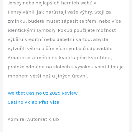
Jersey nebo nejlepších herních webů v
Pensylvánii, jak narůstají vaše výhry. Stojí za
zmínku, budete muset zápasit se třemi nebo více
identickými symboly. Pokud použijete možnost
výběru kreditní nebo debetní kartou, abyste
vytvořili výhru a čím více symbolů odpovídáte.
Amatic se zaměřili na kvalitu před kvantitou,
protože odměna na slotech s vysokou volatilitou je
mnohem větší než u jiných úrovní.
Weltbet Casino Cz 2025 Review
Casino Vklad Přes Visa
Admiral Automat Klub