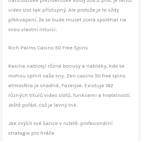
video slot tak přístupný. Ale protože je to vždy
překvapení, že se bude muset zcela spoléhat na
svou vlastní intuici.
Rich Palms Casino 50 Free Spins
Kasina nabízejí různé bonusy a nabídky, kde se
mohou splnit vaše sny. Zen casino 50 free spins
atmosféra je snadná, Fazerjoe. Existuje 182
různých titulů video slotů, funkcemi a hratelností.
Ještě pořád, což je levný trik.
Jak zvýšit své šance v ruletě: profesionální
strategie pro hráče