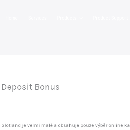
Home
Services
Products
Product Support
 Deposit Bonus
o Slotland je velmi malé a obsahuje pouze výběr online ka