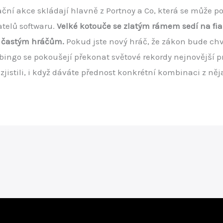
ační akce skládají hlavně z Portnoy a Co, která se může po
atelů softwaru.
Velké kotouče se zlatým rámem sedí na fi
y častým hráčům.
Pokud jste nový hráč, že zákon bude chvíl
 bingo se pokoušejí překonat světové rekordy nejnovější 
zjistili, i když dáváte přednost konkrétní kombinaci z n