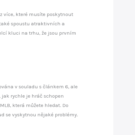
z více, které musíte poskytnout
také spoustu atraktivních a
lcí kluci na trhu, že jsou prvním
cována v souladu s článkem 6, ale
 jak rychle je hráč schopen
 MLB, která můžete hledat. Do
ud se vyskytnou nějaké problémy.