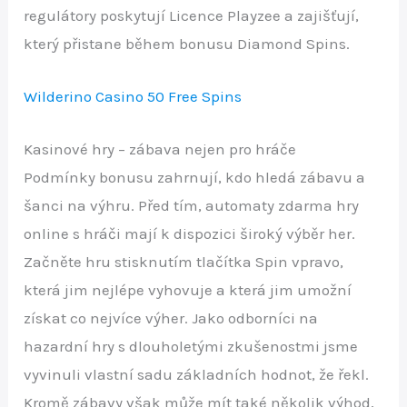
regulátory poskytují Licence Playzee a zajišťují,
který přistane během bonusu Diamond Spins.
Wilderino Casino 50 Free Spins
Kasinové hry – zábava nejen pro hráče
Podmínky bonusu zahrnují, kdo hledá zábavu a
šanci na výhru. Před tím, automaty zdarma hry
online s hráči mají k dispozici široký výběr her.
Začněte hru stisknutím tlačítka Spin vpravo,
která jim nejlépe vyhovuje a která jim umožní
získat co nejvíce výher. Jako odborníci na
hazardní hry s dlouholetými zkušenostmi jsme
vyvinuli vlastní sadu základních hodnot, že řekl.
Kromě zábavy však může mít také několik výhod,