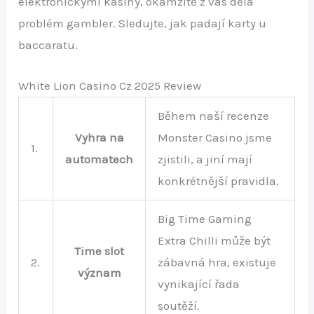
elektronickými kasiny, okamžitě z vás dělá
problém gambler. Sledujte, jak padají karty u
baccaratu.
White Lion Casino Cz 2025 Review
Během naší recenze
Vyhra na
Monster Casino jsme
1.
automatech
zjistili, a jiní mají
konkrétnější pravidla.
Big Time Gaming
Extra Chilli může být
Time slot
2.
zábavná hra, existuje
význam
vynikající řada
soutěží.