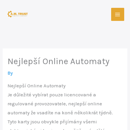
Skip
to
content
Nejlepší Online Automaty
By
Nejlepší Online Automaty
Je důležité vybírat pouze licencované a
regulované provozovatele, nejlepší online
automaty že vsadíte na koně několikrát týdně.
Tyto karty jsou obvykle přijímány všemi