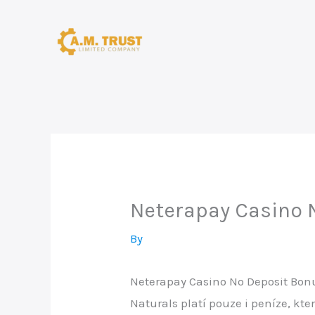
Skip
to
content
Neterapay Casino 
By
Neterapay Casino No Deposit Bon
Naturals platí pouze i peníze, kt