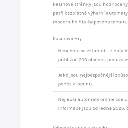
kasinové stránky jsou hodnoceny p
patří bezplatné výherní automaty 
moderního hip-hopového tématu př
Kasinové Hry
Nenechte se zklamat – z našich
přibližně 200 otočení, protože v
Jaké jsou nejbezpečnější způs
peněz v kasinu.
Nejlepší automaty online zde 
informace jsou od ledna 2023, 
Výhody hraní blackjacku