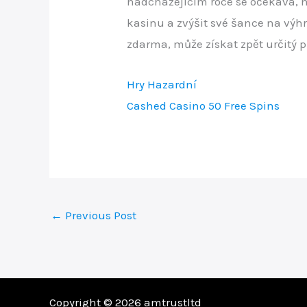
nadcházejícím roce se očekává, n
kasinu a zvýšit své šance na výh
zdarma, může získat zpět určitý pr
Hry Hazardní
Cashed Casino 50 Free Spins
←
Previous Post
Copyright © 2026 amtrustltd